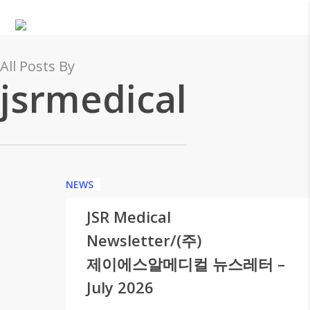
Skip
to
main
content
All Posts By
jsrmedical
NEWS
JSR Medical
Newsletter/(주)
제이에스알메디컬 뉴스레터 –
July 2026