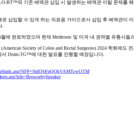
-BT™와 기존 배액관 삽입 시 발생하는 배액관 이탈 문제를 해결
ane을 통해 복강내로 삽입할 수 있게 하는 의료용 가이드로서 삽입 후 배
.
 6월에 완료하였으며 현재 Medtronic 및 미국 내 권역별 유통사
Society of Colon and Rectal Surgeons) 2024 학회에도 
sium에서 Drain-TG™에 대한 발표를 진행할 예정입니다.
.net/aaStatic.asp?SFP=SldQSFpQQkVAMTcwOTM
peakers.asp?pfp=BrowsebySpeaker
alseo-gu, Daegu, Republic of Korea