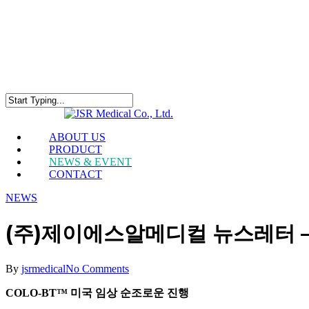
Skip
to
main
content
Close
Search
Menu
ABOUT US
PRODUCT
NEWS & EVENT
CONTACT
NEWS
(주)제이에스알메디컬 뉴스레터 – A
By
jsrmedical
No Comments
COLO-BT™ 미국 임상 순조로운 진행